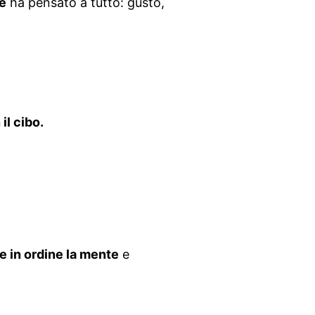
e
ha pensato a tutto: gusto,
il cibo.
e in ordine la mente
e