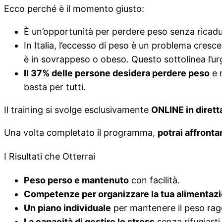
Ecco perché è il momento giusto:
È un’opportunità per perdere peso senza ricadute
In Italia, l’eccesso di peso è un problema cresc
è in sovrappeso o obeso. Questo sottolinea l’urge
Il 37% delle persone desidera perdere peso
e m
basta per tutti.
Il training si svolge esclusivamente
ONLINE in dirett
Una volta completato il programma,
potrai affrontar
I Risultati che Otterrai
Peso perso e mantenuto
con facilità.
Competenze per organizzare la tua alimentaz
Un piano individuale
per mantenere il peso rag
La capacità di gestire lo stress
senza rifugiarti 