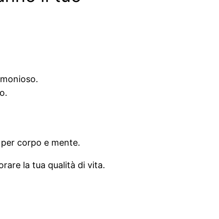
armonioso.
o.
i per corpo e mente.
are la tua qualità di vita.