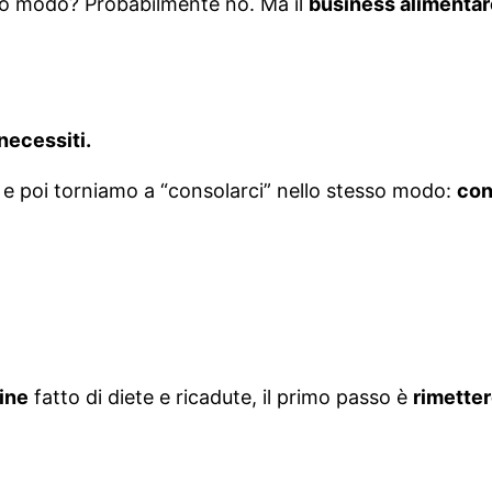
esto modo? Probabilmente no. Ma il
business alimentar
necessiti.
 e poi torniamo a “consolarci” nello stesso modo:
con 
a
fine
fatto di diete e ricadute, il primo passo è
rimetter