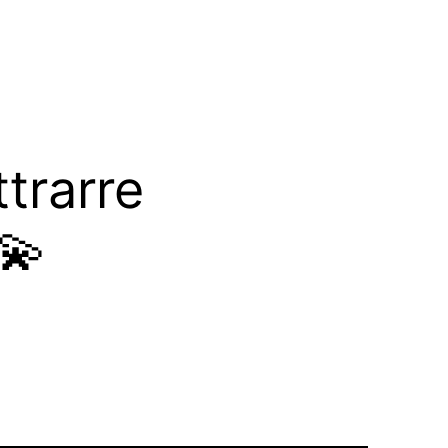
trarre
💫