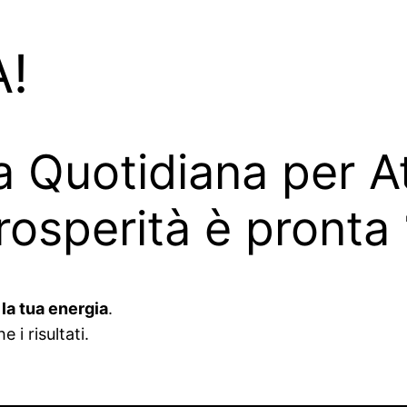
!
a Quotidiana per At
osperità è pronta 
la tua energia
.
i risultati.