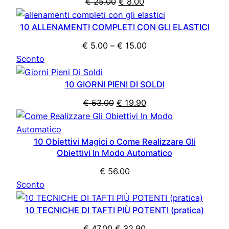
Il
Il
€
25.00
€
8.00
prezzo
prezzo
10 ALLENAMENTI COMPLETI CON GLI ELASTICI
originale
attuale
era:
è:
Fascia
€
5.00
–
€
15.00
€ 25.00.
€ 8.00.
Prodotto
di
Sconto
in
prezzo:
10 GIORNI PIENI DI SOLDI
offerta
da
€ 5.00
Il
Il
€
53.00
€
19.90
a
prezzo
prezzo
€ 15.00
originale
attuale
10 Obiettivi Magici o Come Realizzare Gli
era:
è:
Obiettivi In Modo Automatico
€ 53.00.
€ 19.90.
€
56.00
Prodotto
Sconto
in
10 TECNICHE DI TAFTI PIÙ POTENTI (pratica)
offerta
Il
Il
€
47.00
€
32.90