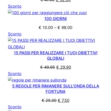
Prodotto
prezzo
prezzo
Sconto
in
originale
attuale
100 GIORNI
offerta
era:
è:
€ 47.00.
€ 32.90.
Fascia
€
10.00
–
€
98.00
Prodotto
di
Sconto
in
prezzo:
offerta
da
15 PASSI PER REALIZZARE I TUOI OBIETTIVI
€ 10.00
GLOBALI
a
€ 98.00
Il
Il
€
49.95
€
29.90
Prodotto
prezzo
prezzo
Sconto
in
originale
attuale
5 REGOLE PER RIMANERE SULL’ONDA DELLA
offerta
era:
è:
FORTUNA
€ 49.95.
€ 29.90.
Il
Il
€
25.00
€
7.50
Prodotto
prezzo
prezzo
Sconto