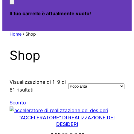
Il tuo carrello è attualmente vuoto!
Home
/ Shop
Shop
Visualizzazione di 1-9 di
Popolarità
81 risultati
Prodotto
Sconto
in
“ACCELERATORE” DI REALIZZAZIONE DEI
offerta
DESIDERI