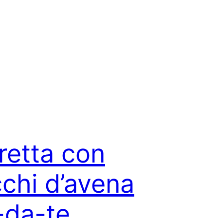
retta con
cchi d’avena
-da-te