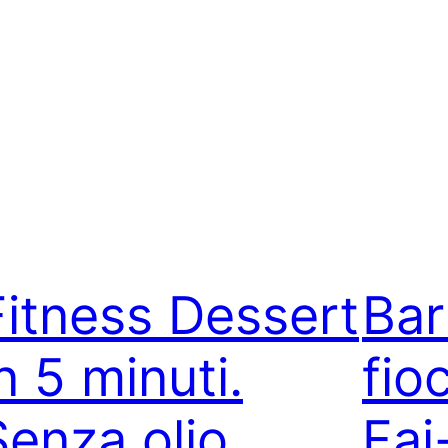
Fitness Dessert
Bar
n 5 minuti.
fio
Senza olio,
Fai