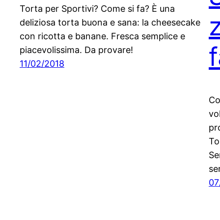
Torta per Sportivi? Come si fa? È una
deliziosa torta buona e sana: la cheesecake
con ricotta e banane. Fresca semplice e
f
piacevolissima. Da provare!
11/02/2018
Co
vo
pr
To
Se
se
07