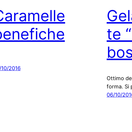
Caramelle
Gel
benefiche
te “
bos
/10/2016
Ottimo des
forma. Si 
06/10/201