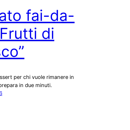
ato fai-da-
Frutti di
co”
sert per chi vuole rimanere in
prepara in due minuti.
6