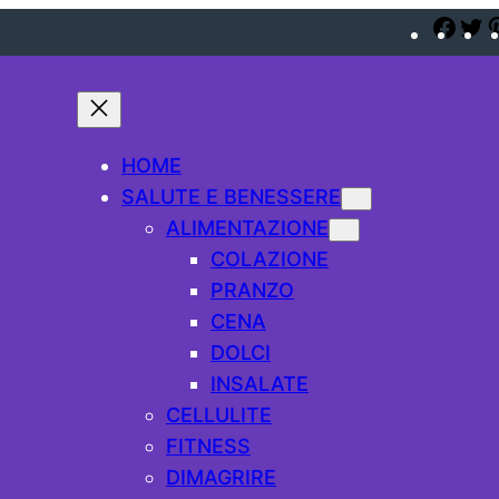
Fac
T
HOME
SALUTE E BENESSERE
ALIMENTAZIONE
COLAZIONE
PRANZO
CENA
DOLCI
INSALATE
CELLULITE
FITNESS
DIMAGRIRE