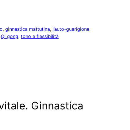
io
, 
ginnastica mattutina
, 
l’auto-guarigione
, 
 
Qi gong
, 
tono e flessibilità
vitale. Ginnastica