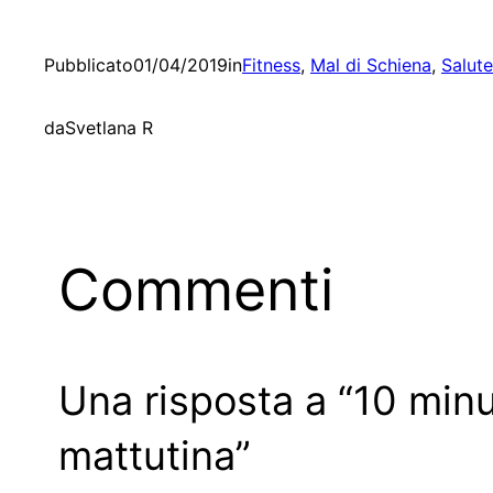
Pubblicato
01/04/2019
in
Fitness
, 
Mal di Schiena
, 
Salut
da
Svetlana R
Commenti
Una risposta a “10 minu
mattutina”