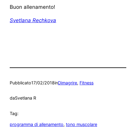
Buon allenamento!
Svetlana Rechkova
Pubblicato
17/02/2018
in
Dimagrire
, 
Fitness
da
Svetlana R
Tag:
programma di allenamento
, 
tono muscolare