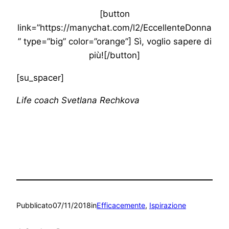
[button
link=”https://manychat.com/l2/EccellenteDonna
” type=”big” color=”orange”] Sì, voglio sapere di
più![/button]
[su_spacer]
Life coach Svetlana Rechkova
Pubblicato
07/11/2018
in
Efficacemente
, 
Ispirazione