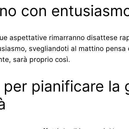
iorno con entusiasm
 tue aspettative rimarranno disattese rap
tusiasmo, svegliandoti al mattino pensa
nte, sarà proprio così.
 per pianificare la 
à