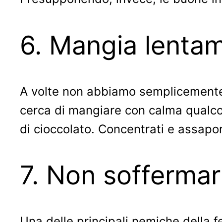
6. Mangia lentam
A volte non abbiamo semplicemente 
cerca di mangiare con calma qualc
di cioccolato. Concentrati e assapor
7. Non soffermart
Una delle principali nemiche della fe