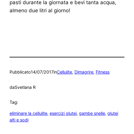
pasti durante la giornata e bevi tanta acqua,
almeno due litri al giorno!
Pubblicato
14/07/2017
in
Cellulite
, 
Dimagrire
, 
Fitness
da
Svetlana R
Tag:
eliminare la cellulite
, 
esercizi glutei
, 
gambe snelle
, 
glutei
alti e sodi