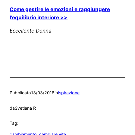
Come gestire le emozioni e raggiungere
l’equilibrio interiore >>
Eccellente Donna
Pubblicato
13/03/2018
in
Ispirazione
da
Svetlana R
Tag:
cambiamento
, 
cambiare vita