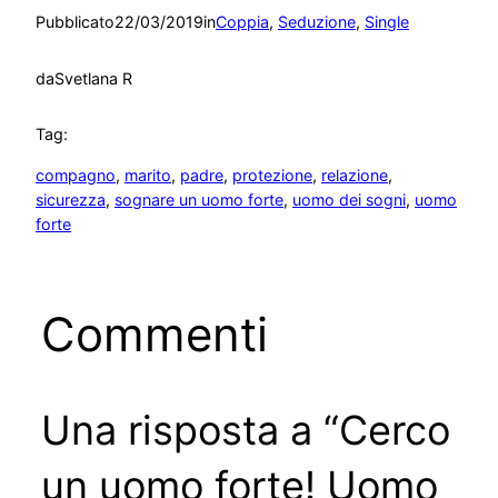
Pubblicato
22/03/2019
in
Coppia
, 
Seduzione
, 
Single
da
Svetlana R
Tag:
compagno
, 
marito
, 
padre
, 
protezione
, 
relazione
, 
sicurezza
, 
sognare un uomo forte
, 
uomo dei sogni
, 
uomo
forte
Commenti
Una risposta a “Cerco
un uomo forte! Uomo