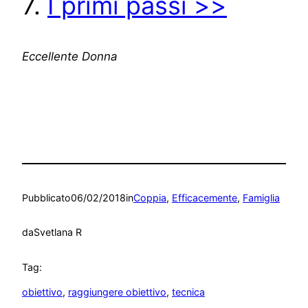
7.
I primi passi >>
Eccellente Donna
Pubblicato
06/02/2018
in
Coppia
, 
Efficacemente
, 
Famiglia
da
Svetlana R
Tag:
obiettivo
, 
raggiungere obiettivo
, 
tecnica