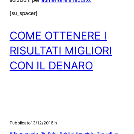
[su_spacer]
COME OTTENERE I
RISULTATI MIGLIORI
CON IL DENARO
Pubblicato
13/12/2016
in
Efficacemente
, 
Più Soldi
, 
Soldi al Femminile
, 
Transelfing