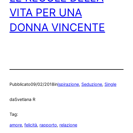
VITA PER UNA
DONNA VINCENTE
Pubblicato
09/02/2018
in
Ispirazione
, 
Seduzione
, 
Single
da
Svetlana R
Tag:
amore
, 
felicità
, 
rapporto
, 
relazione