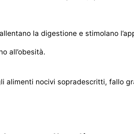
llentano la digestione e stimolano l’app
o all’obesità.
o gli alimenti nocivi sopradescritti, fa