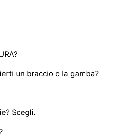
UURA?
ierti un braccio o la gamba?
e? Scegli.
?