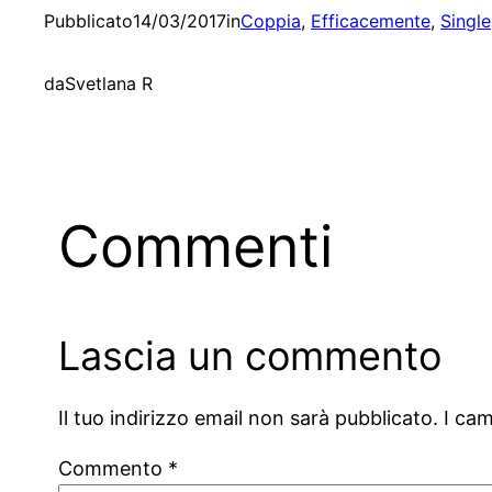
Pubblicato
14/03/2017
in
Coppia
, 
Efficacemente
, 
Single
da
Svetlana R
Commenti
Lascia un commento
Il tuo indirizzo email non sarà pubblicato.
I ca
Commento
*