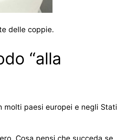
te delle coppie.
odo “alla
molti paesi europei e negli Stati
ifero. Cosa pensi che succeda se