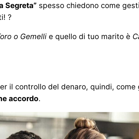
a Segreta”
spesso chiedono come gestire
i! ?
Toro o Gemelli
e quello di tuo marito è
C
r il controllo del denaro, quindi, come g
e accordo
.