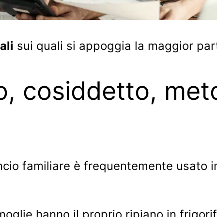
ali
sui quali si appoggia la maggior par
o, cosiddetto, met
cio familiare è frequentemente usato in 
oglie hanno il proprio ripiano in frigor