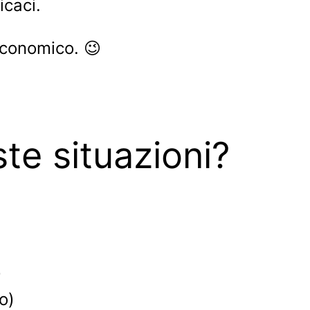
icaci.
economico. 😉
te situazioni?
)
o)