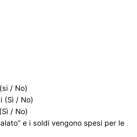
)
si / No)
 (Sì / No)
(Sì / No)
lato” e i soldi vengono spesi per le