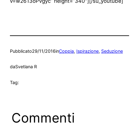
v=w2613oPvgyc” height=”340″][/su_youtube]
Pubblicato
29/11/2016
in
Coppia
, 
Ispirazione
, 
Seduzione
da
Svetlana R
Tag:
Commenti