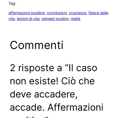
Tag:
affermazioni positive
, 
convinzioni
, 
coscienza
, 
fidarsi della
vita
, 
lezioni di vita
, 
pensieri positivi
, 
realtà
Commenti
2 risposte a “Il caso
non esiste! Ciò che
deve accadere,
accade. Affermazioni