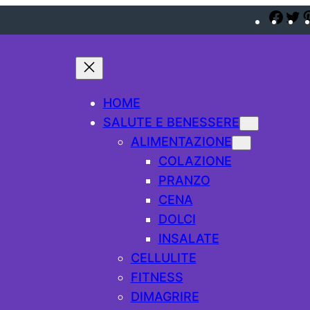
Fac
T
HOME
SALUTE E BENESSERE
ALIMENTAZIONE
COLAZIONE
PRANZO
CENA
DOLCI
INSALATE
CELLULITE
FITNESS
DIMAGRIRE