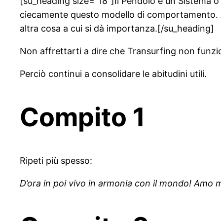
[su_heading size=”18″]Il Pendolo è un Sistema o
ciecamente questo modello di comportamento. Ad e
altra cosa a cui si dà importanza.[/su_heading]
Non affrettarti a dire che Transurfing non funzi
Perciò continui a consolidare le abitudini utili.
Compito 1
Ripeti più spesso:
D’ora in poi vivo in armonia con il mondo! Amo 