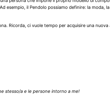
 una persona che impone il proprio modello di compor
sempio, il Pendolo possiamo definire: la moda, la poli
ona. Ricorda, ci vuole tempo per acquisire una nuova a
me stesso/a e le persone intorno a me!