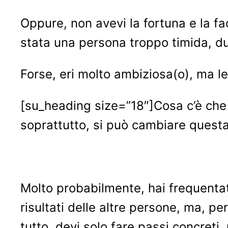
Oppure, non avevi la fortuna e la faci
stata una persona troppo timida, du
Forse, eri molto ambiziosa(o), ma l
[su_heading size=”18″]Cosa c’è che no
soprattutto, si può cambiare quest
Molto probabilmente, hai frequentato 
risultati delle altre persone, ma, 
tutto, devi solo fare passi concreti,