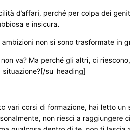
lità d’affari, perché per colpa dei genit
bbiosa e insicura.
e ambizioni non si sono trasformate in g
n va? Ma perché gli altri, ci riescono, e,
a situazione?[/su_heading]
vari corsi di formazione, hai letto un sac
personalmente, non riesci a raggiungere 
 ma qualcosa dentro di te, non ti lascia