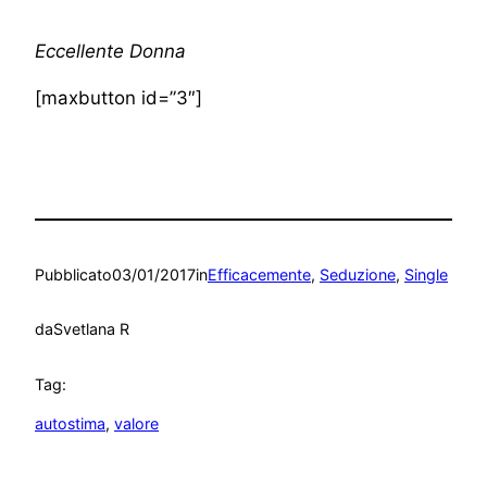
Eccellente Donna
[maxbutton id=”3″]
Pubblicato
03/01/2017
in
Efficacemente
, 
Seduzione
, 
Single
da
Svetlana R
Tag:
autostima
, 
valore