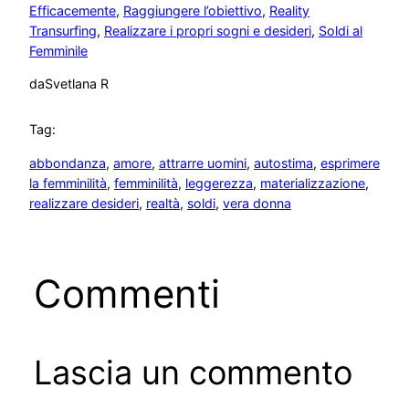
Efficacemente
, 
Raggiungere l’obiettivo
, 
Reality
Transurfing
, 
Realizzare i propri sogni e desideri
, 
Soldi al
Femminile
da
Svetlana R
Tag:
abbondanza
, 
amore
, 
attrarre uomini
, 
autostima
, 
esprimere
la femminilità
, 
femminilità
, 
leggerezza
, 
materializzazione
, 
realizzare desideri
, 
realtà
, 
soldi
, 
vera donna
Commenti
Lascia un commento