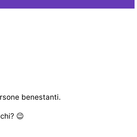
rsone benestanti.
cchi? 😉