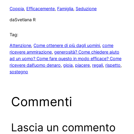
Coppia
, 
Efficacemente
, 
Famiglia
, 
Seduzione
da
Svetlana R
Tag:
Attenzione
, 
Come ottenere di più dagli uomini
, 
come
ricevere ammirazione
, 
generosità? Come chiedere aiuto
ad un uomo? Come fare questo in modo efficace? Come
ricevere dall’uomo denaro
, 
gioia
, 
piacere
, 
regali
, 
rispetto
, 
sostegno
Commenti
Lascia un commento