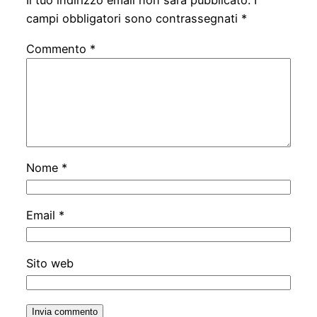
Il tuo indirizzo email non sarà pubblicato.
I
campi obbligatori sono contrassegnati
*
Commento
*
Nome
*
Email
*
Sito web