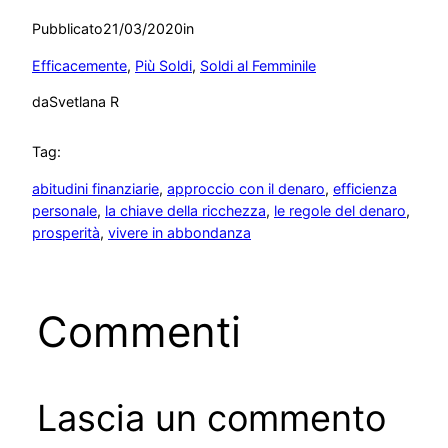
Pubblicato
21/03/2020
in
Efficacemente
, 
Più Soldi
, 
Soldi al Femminile
da
Svetlana R
Tag:
abitudini finanziarie
, 
approccio con il denaro
, 
efficienza
personale
, 
la chiave della ricchezza
, 
le regole del denaro
, 
prosperità
, 
vivere in abbondanza
Commenti
Lascia un commento