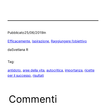
Pubblicato
25/06/2019
in
Efficacemente
, 
Ispirazione
, 
Raggiungere l’obiettivo
da
Svetlana R
Tag:
antidoto
, 
aree della vita
, 
autocritica
, 
importanza
, 
ricette
per il successo
, 
risultati
Commenti