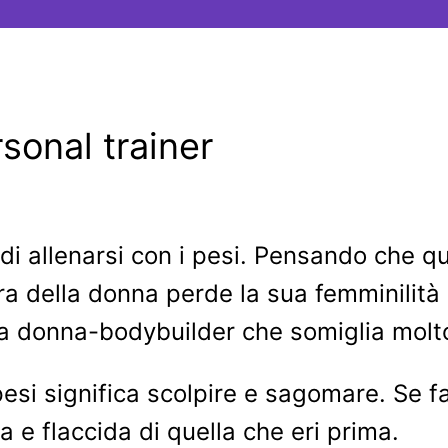
rsonal trainer
i allenarsi con i pesi. Pensando che ques
ra della donna perde la sua femminilità
la donna-bodybuilder che somiglia mol
pesi significa scolpire e sagomare. Se f
 e flaccida di quella che eri prima.