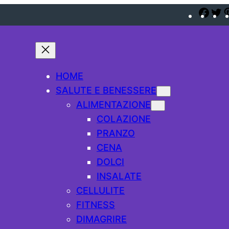
Fac
T
HOME
SALUTE E BENESSERE
ALIMENTAZIONE
COLAZIONE
PRANZO
CENA
DOLCI
INSALATE
CELLULITE
FITNESS
DIMAGRIRE