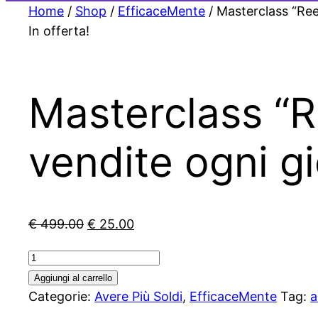
Home
/
Shop
/
EfficaceMente
/ Masterclass “Ree
In offerta!
Masterclass “R
vendite ogni g
Il
Il
€
499.00
€
25.00
prezzo
prezzo
Masterclass
originale
attuale
“Reels
Aggiungi al carrello
era:
è:
che
Categorie:
Avere Più Soldi
,
EfficaceMente
Tag:
a
€ 499.00.
€ 25.00.
portano