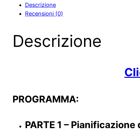
Descrizione
follower
Recensioni (0)
e
vendite
ogni
Descrizione
giorno”
quantità
Cl
PROGRAMMA:
PARTE 1 – Pianificazione 