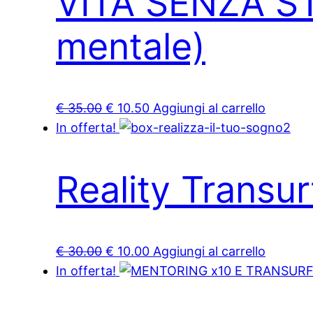
VITA SENZA S
mentale)
Il
Il
€
35.00
€
10.50
Aggiungi al carrello
prezzo
prezzo
In offerta!
originale
attuale
era:
è:
Reality Transur
€ 35.00.
€ 10.50.
Il
Il
€
30.00
€
10.00
Aggiungi al carrello
prezzo
prezzo
In offerta!
originale
attuale
era:
è: