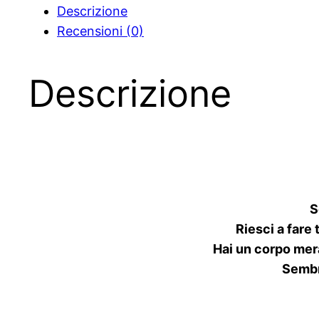
Descrizione
per
Recensioni (0)
una
Donna
vincente
Descrizione
quantità
S
Riesci a fare 
Hai un corpo merav
Sembr