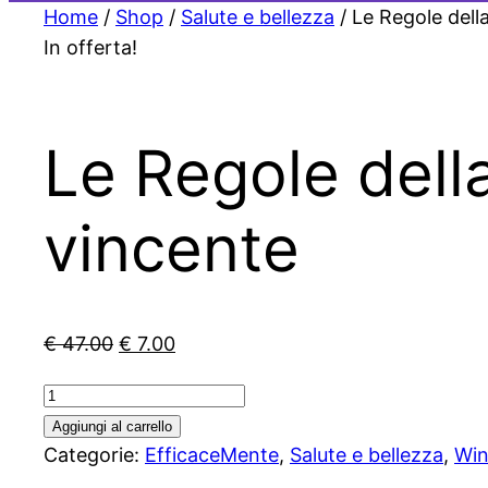
Home
/
Shop
/
Salute e bellezza
/ Le Regole dell
In offerta!
Le Regole dell
vincente
Il
Il
€
47.00
€
7.00
prezzo
prezzo
Le
originale
attuale
Regole
Aggiungi al carrello
era:
è:
della
Categorie:
EfficaceMente
,
Salute e bellezza
,
Win
€ 47.00.
€ 7.00.
vita