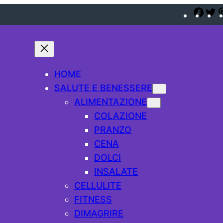
Fac
T
HOME
SALUTE E BENESSERE
ALIMENTAZIONE
COLAZIONE
PRANZO
CENA
DOLCI
INSALATE
CELLULITE
FITNESS
DIMAGRIRE