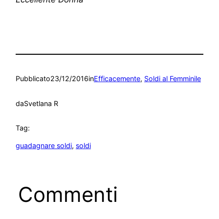
Pubblicato
23/12/2016
in
Efficacemente
, 
Soldi al Femminile
da
Svetlana R
Tag:
guadagnare soldi
, 
soldi
Commenti