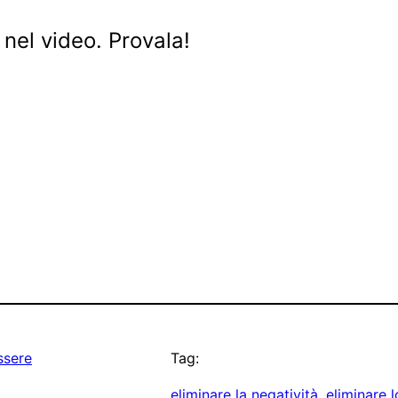
nel video. Provala!
ssere
Tag:
eliminare la negatività
, 
eliminare l