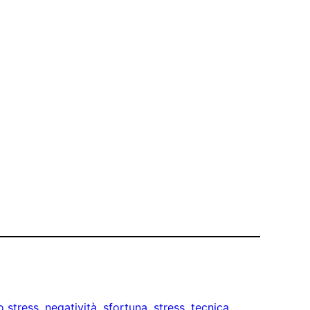
o stress
, 
negatività
, 
sfortuna
, 
stress
, 
tecnica