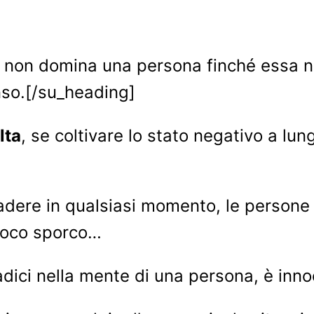
à non domina una persona finché essa 
enso.[/su_heading]
lta
, se coltivare lo stato negativo a lungo
adere in qualsiasi momento, le persone
gioco sporco…
dici nella mente di una persona, è innoc