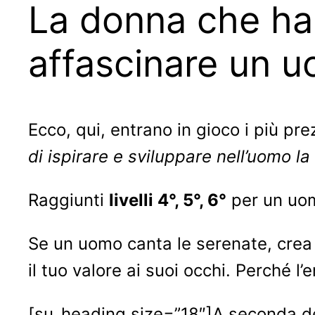
La donna che ha
affascinare un u
Ecco, qui, entrano in gioco i più pre
di ispirare e sviluppare nell’uomo la
Raggiunti
livelli 4°, 5°, 6°
per un uom
Se un uomo canta le serenate, crea 
il tuo valore ai suoi occhi. Perché l
[su_heading size=”18″]A seconda del