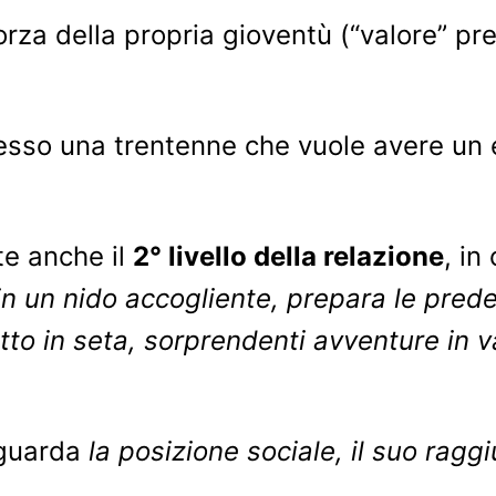
orza della propria gioventù (“valore” pr
esso una trentenne che vuole avere un e
ste anche il
2° livello della relazione
, in
in un nido accogliente, prepara le prede 
 letto in seta, sorprendenti avventure i
iguarda
la posizione sociale, il suo ragg