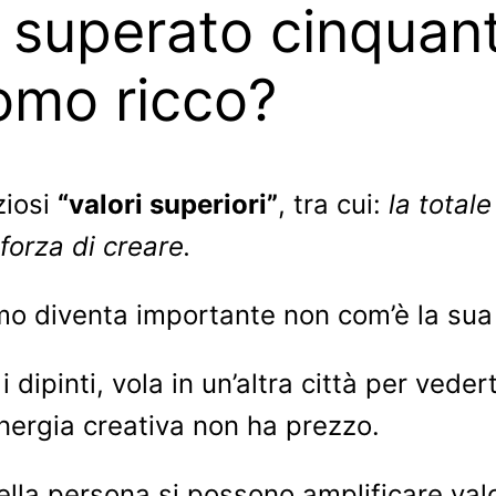
 superato cinquan
omo ricco?
ziosi
“valori superiori”
, tra cui:
la totale
 forza di creare.
o diventa importante non com’è la sua
i dipinti, vola in un’altra città per ve
’energia creativa non ha prezzo.
la persona si possono amplificare valor