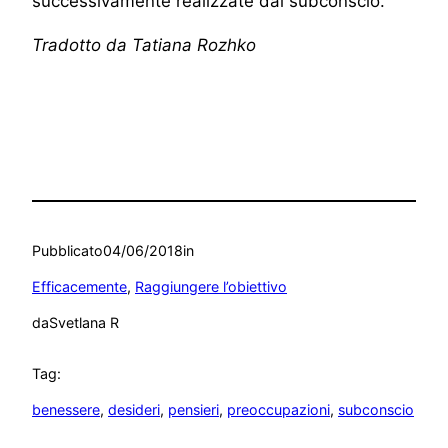
successivamente realizzate dal subconscio.
Tradotto da Tatiana Rozhko
Pubblicato
04/06/2018
in
Efficacemente
, 
Raggiungere l’obiettivo
da
Svetlana R
Tag:
benessere
, 
desideri
, 
pensieri
, 
preoccupazioni
, 
subconscio