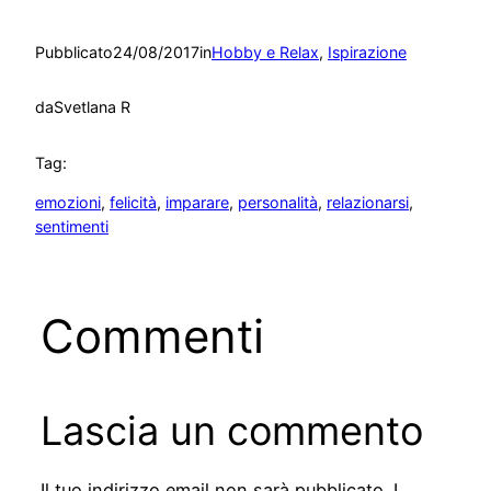
Pubblicato
24/08/2017
in
Hobby e Relax
, 
Ispirazione
da
Svetlana R
Tag:
emozioni
, 
felicità
, 
imparare
, 
personalità
, 
relazionarsi
, 
sentimenti
Commenti
Lascia un commento
Il tuo indirizzo email non sarà pubblicato.
I