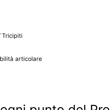
/
Tricipiti
ilità articolare
ogni punto del P