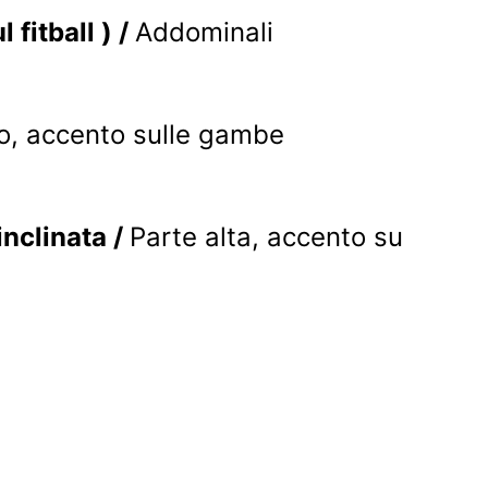
l fitball )
/
Addominali
o, accento sulle gambe
inclinata
/
Parte alta, accento su