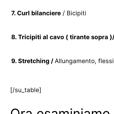
7.
Curl bilanciere
/ Bicipiti
8.
Tricipiti al cavo ( tirante sopra )
9.
Stretching /
Allungamento, flessib
[/su_table]
Ora esaminiamo 