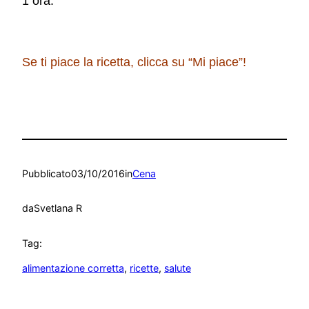
1 ora.
Se ti piace la ricetta, clicca su “Mi piace”!
Pubblicato
03/10/2016
in
Cena
da
Svetlana R
Tag:
alimentazione corretta
, 
ricette
, 
salute