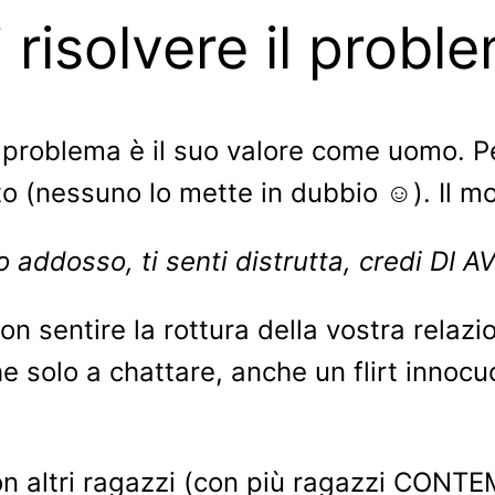
risolvere il probl
 problema è il suo valore come uomo. Pe
tto (nessuno lo mette in dubbio
️). Il 
☺
ondo addosso, ti senti distrutta, credi D
on sentire la rottura della vostra relaz
nche solo a chattare, anche un flirt inn
con altri ragazzi (con più ragazzi CO