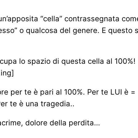
un’apposita “cella” contrassegnata come
“Sesso” o qualcosa del genere. E questo
pa lo spazio di questa cella al 100%! Lì c
ding]
lore per te è pari al 100%. Per te LUI è = 
r te è una tragedia..
acrime, dolore della perdita…