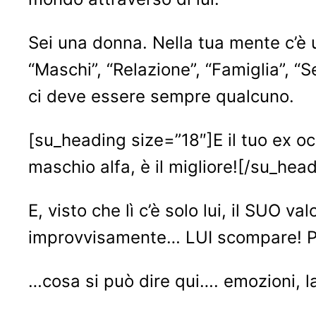
Sei una donna. Nella tua mente c’è 
“Maschi”, “Relazione”, “Famiglia”, 
ci deve essere sempre qualcuno.
[su_heading size=”18″]E il tuo ex occu
maschio alfa, è il migliore![/su_hea
E, visto che lì c’è solo lui, il SUO va
improvvisamente… LUI scompare! Pe
…cosa si può dire qui…. emozioni, l