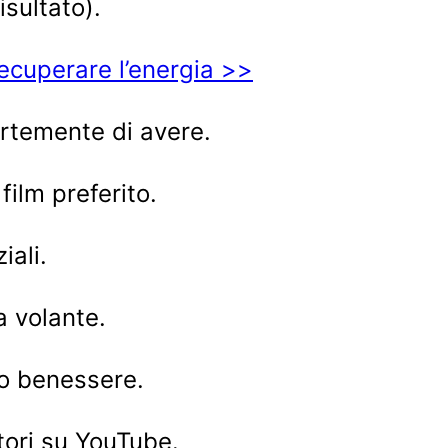
isultato).
ecuperare l’energia >>
rtemente di avere.
ilm preferito.
iali.
a volante.
o benessere.
atori su YouTube.