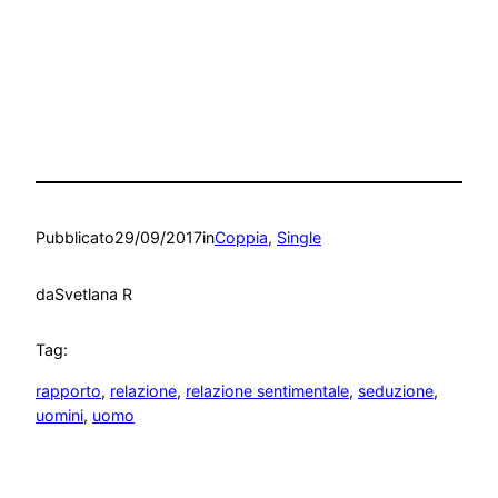
Pubblicato
29/09/2017
in
Coppia
, 
Single
da
Svetlana R
Tag:
rapporto
, 
relazione
, 
relazione sentimentale
, 
seduzione
, 
uomini
, 
uomo