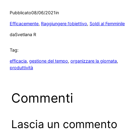
Pubblicato
08/06/2021
in
Efficacemente
, 
Raggiungere l’obiettivo
, 
Soldi al Femminile
da
Svetlana R
Tag:
efficacia
, 
gestione del tempo
, 
organizzare la giornata
, 
produttività
Commenti
Lascia un commento