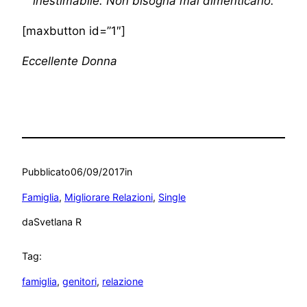
inestimabile. Non bisogna mai dimenticarlo.
[maxbutton id=”1″]
Eccellente Donna
Pubblicato
06/09/2017
in
Famiglia
, 
Migliorare Relazioni
, 
Single
da
Svetlana R
Tag:
famiglia
, 
genitori
, 
relazione