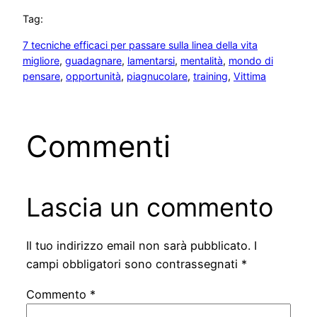
Tag:
7 tecniche efficaci per passare sulla linea della vita
migliore
, 
guadagnare
, 
lamentarsi
, 
mentalità
, 
mondo di
pensare
, 
opportunità
, 
piagnucolare
, 
training
, 
Vittima
Commenti
Lascia un commento
Il tuo indirizzo email non sarà pubblicato.
I
campi obbligatori sono contrassegnati
*
Commento
*