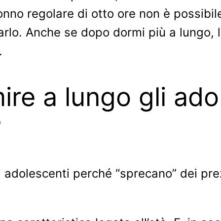
sonno regolare di otto ore non è possibi
i farlo. Anche se dopo dormi più a lung
.
ire a lungo gli ad
?
gli adolescenti perché “sprecano” dei p