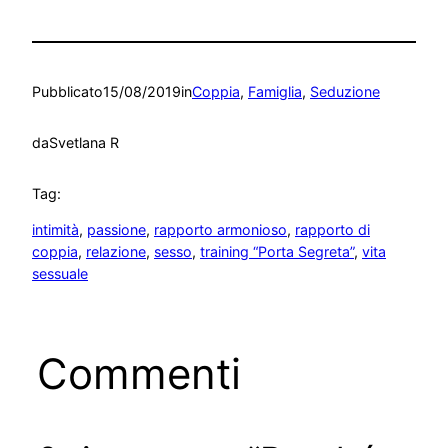
Pubblicato
15/08/2019
in
Coppia
, 
Famiglia
, 
Seduzione
da
Svetlana R
Tag:
intimità
, 
passione
, 
rapporto armonioso
, 
rapporto di
coppia
, 
relazione
, 
sesso
, 
training “Porta Segreta”
, 
vita
sessuale
Commenti