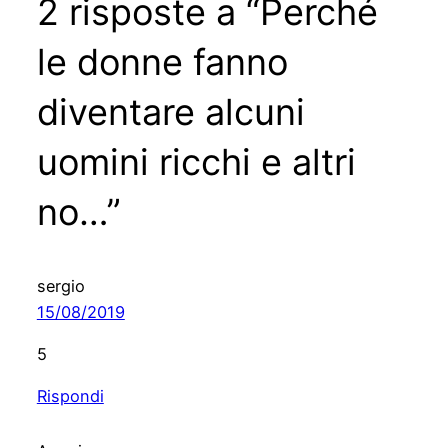
2 risposte a “Perché
le donne fanno
diventare alcuni
uomini ricchi e altri
no…”
sergio
15/08/2019
5
Rispondi