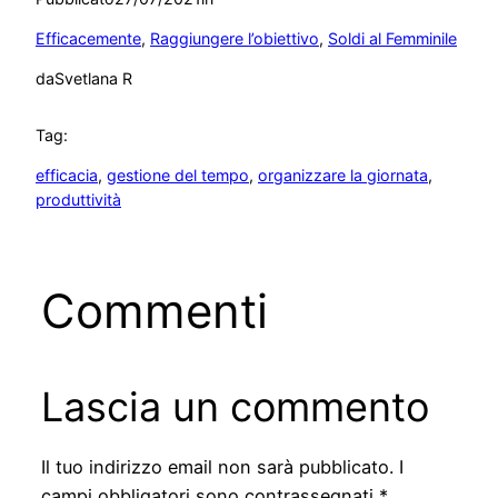
Efficacemente
, 
Raggiungere l’obiettivo
, 
Soldi al Femminile
da
Svetlana R
Tag:
efficacia
, 
gestione del tempo
, 
organizzare la giornata
, 
produttività
Commenti
Lascia un commento
Il tuo indirizzo email non sarà pubblicato.
I
campi obbligatori sono contrassegnati
*