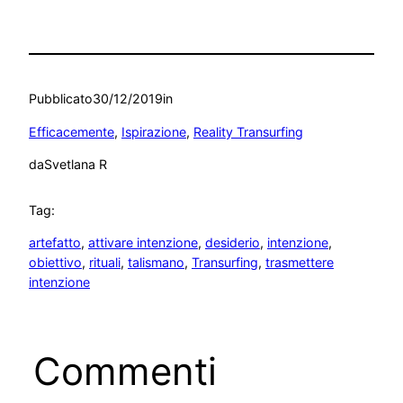
Pubblicato
30/12/2019
in
Efficacemente
, 
Ispirazione
, 
Reality Transurfing
da
Svetlana R
Tag:
artefatto
, 
attivare intenzione
, 
desiderio
, 
intenzione
, 
obiettivo
, 
rituali
, 
talismano
, 
Transurfing
, 
trasmettere
intenzione
Commenti