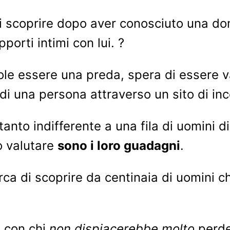
scoprire dopo aver conosciuto una donn
orti intimi con lui. ?
le essere una preda, spera di essere va
di una persona attraverso un sito di inc
anto indifferente a una fila di uomini d
 valutare
sono i loro guadagni
.
erca di scoprire da centinaia di uomini
e con chi
non dispiacerebbe molto
perde